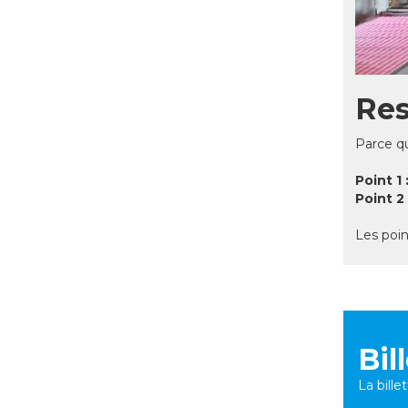
Res
Parce qu
Point 1
Point 2
Les poin
Bil
La bill