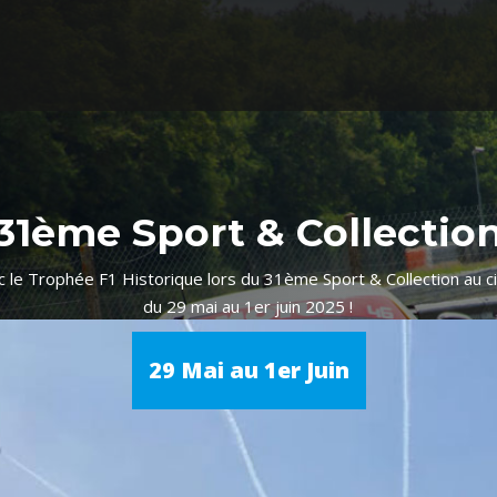
31ème Sport & Collectio
vec le Trophée F1 Historique lors du 31ème Sport & Collection au c
du 29 mai au 1er juin 2025 !
29 Mai au 1er Juin