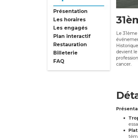
Présentation
31èm
Les horaires
Les engagés
Le 31ème 
Plan interactif
événement
Restauration
Historique
devient l
Billeterie
profession
FAQ
cancer.
Déta
Présenta
Tro
essa
Pla
témo