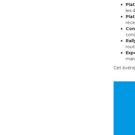
Pla
les 
Pla
réce
Con
cons
Ral
rout
Exp
marq
Cet événe